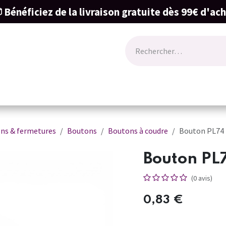
 Bénéficiez de la livraison gratuite dès 99€ d'ac
ode
Lingerie
Naissance & cartes cadeau
ns & fermetures
Boutons
Boutons à coudre
Bouton PL74
Bouton PL
(0 avis)
0,83
€