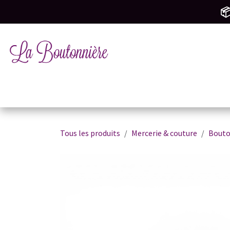
SE RENDRE AU CONTENU
📦
Tricot & Crochet
Mercerie & Couture
M
Tous les produits
Mercerie & couture
Bouto