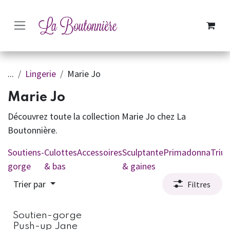
SE RENDRE AU CONTENU
...
Lingerie
Marie Jo
Marie Jo
Découvrez toute la collection Marie Jo chez La
Boutonnière.
Soutiens-
Culottes
Accessoires
Sculptante
Primadonna
Triu
gorge
& bas
& gaines
Trier par
Filtres
Soutien-gorge
Push-up Jane